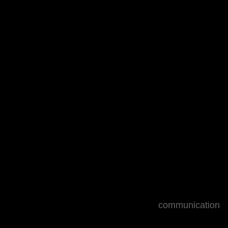
Aquaboost
Eau oxygènée
Pitch
communication
Création du logo - Signature & Slogan