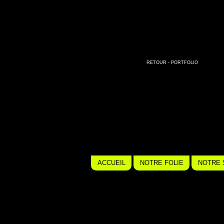
Direction artisitque - Infographie- Packag
® 2000-2001
RETOUR - PORTFOLIO
ACCUEIL
NOTRE FOLIE
NOTRE 