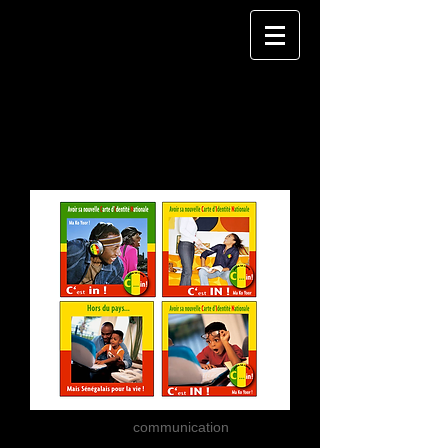
Gouvernement
du Sénégal
Carte d'identité Nationale
Pitch
communication