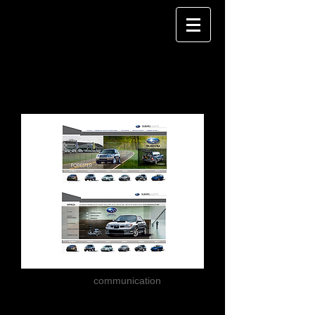
Concessionnaire
Subaru Joliette
Pitch
communication
Création du site Internet