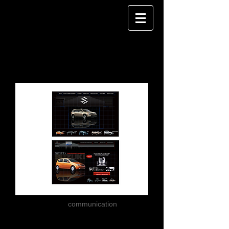
Concessionnaire
Suzuki Joliette
Pitch
communication
Création du site Internet