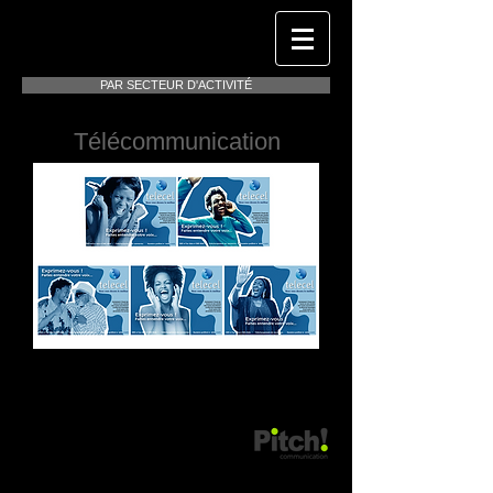
PAR SECTEUR D'ACTIVITÉ
Télécommunication
PORTEFOLIO
T
élécel